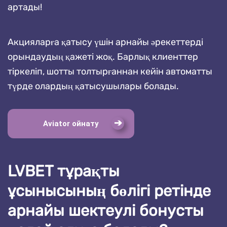
артады!
Акцияларға қатысу үшін арнайы әрекеттерді
орындаудың қажеті жоқ. Барлық клиенттер
тіркеліп, шотты толтырғаннан кейін автоматты
түрде олардың қатысушылары болады.
Aviator ойнату
LVBET тұрақты
ұсынысының бөлігі ретінде
арнайы шектеулі бонусты