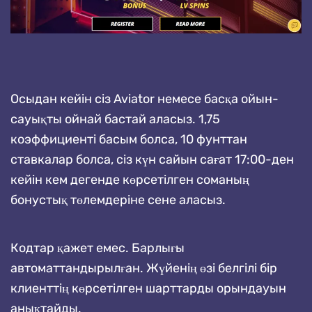
Осыдан кейін сіз Aviator немесе басқа ойын-
сауықты ойнай бастай аласыз. 1,75
коэффициенті басым болса, 10 фунттан
ставкалар болса, сіз күн сайын сағат 17:00-ден
кейін кем дегенде көрсетілген соманың
бонустық төлемдеріне сене аласыз.
Кодтар қажет емес. Барлығы
автоматтандырылған. Жүйенің өзі белгілі бір
клиенттің көрсетілген шарттарды орындауын
анықтайды.