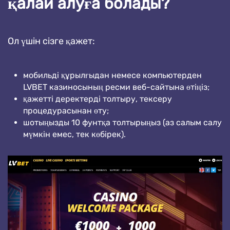
қалай алуға болады?
Ол үшін сізге қажет:
мобильді құрылғыдан немесе компьютерден
LVBET казиносының ресми веб-сайтына өтіңіз;
қажетті деректерді толтыру, тексеру
процедурасынан өту;
шотыңызды 10 фунтқа толтырыңыз (аз салым салу
мүмкін емес, тек көбірек).