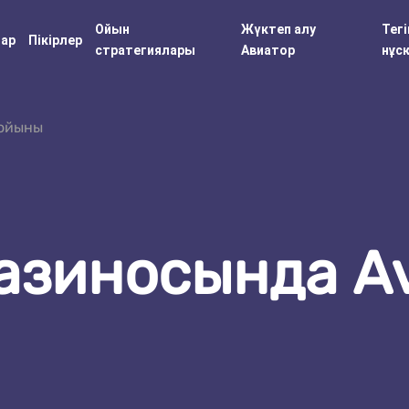
Ойын
Жүктеп алу
Тегі
тар
Пікірлер
стратегиялары
Авиатор
нұс
 ойыны
казиносында Av