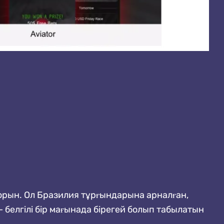
й орын. Ол Бразилия тұрғындарына арналған,
 белгілі бір мағынада бірегей болып табылатын