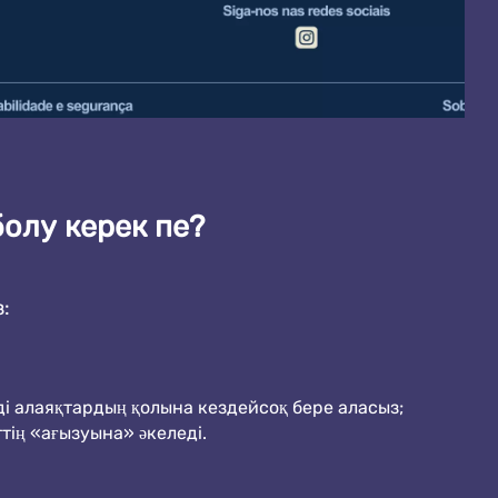
болу керек пе?
:
ізді алаяқтардың қолына кездейсоқ бере аласыз;
тің «ағызуына» әкеледі.