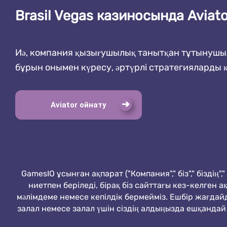
Brasil Vegas казиносында Aviat
Иә, компания қызығушылық танытқан тұтынушыл
бұрын онымен күресу, әртүрлі стратегияларды қ
Aviator ойнату
GamesIO ұсынған ақпарат ("Компания"," біз"," біздің
ниетпен беріледі, бірақ біз сайттағы кез-келген а
мәлімдеме немесе кепілдік бермейміз. Ешбір жағдайд
залал немесе залал үшін сіздің алдыңызда ешқандай 