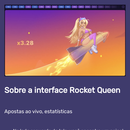
Sobre a interface Rocket Queen
Apostas ao vivo, estatísticas