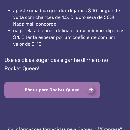
aposte uma boa quantia, digamos $ 10, pegue de
volta com chances de 1,5. O lucro será de 50%!
Nada mal, concordo;
na janela adicional, defina o lance mínimo, digamos
$ 1. E tente esperar por um coeficiente com um
valor de 5-10.
Use as dicas sugeridas e ganhe dinheiro no
Rocket Queen!
Bônus para Rocket Queen
As informações fornecidas pela GamesIO ("Empresa",