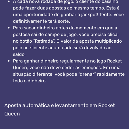
A cada nova rodada de jogo, o cliente do cassino
pode fazer duas apostas ao mesmo tempo. Esta é
uma oportunidade de ganhar o jackpot! Tente. Você
definitivamente terá sorte.
Para sacar dinheiro antes do momento em que a
gostosa sai do campo de jogo, você precisa clicar
no botão “Retirada”. O valor da aposta multiplicado
pelo coeficiente acumulado será devolvido ao
saldo.
Para ganhar dinheiro regularmente no jogo Rocket
Queen, você não deve ceder às emoções. Em uma
situação diferente, você pode “drenar” rapidamente
todo o dinheiro.
Aposta automática e levantamento em Rocket
Queen