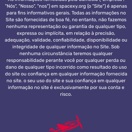
"Nós", "Nosso", "nos") em spacexy.org (o "Site") é apenas
para fins informativos gerais. Todas as informações no
Site são fornecidas de boa fé, no entanto, não fazemos
nenhuma representação ou garantia de qualquer tipo,
expressa ou implícita, em relação à precisão,
adequação, validade, confiabilidade, disponibilidade ou
integridade de qualquer informação no Site. Sob
nenhuma circunstância teremos qualquer
responsabilidade perante você por qualquer perda ou
dano de qualquer tipo incorrido como resultado do uso
do site ou confiança em qualquer informação fornecida
no site. o seu uso do site e sua confiança em qualquer
informação no site é exclusivamente por sua conta e
risco.