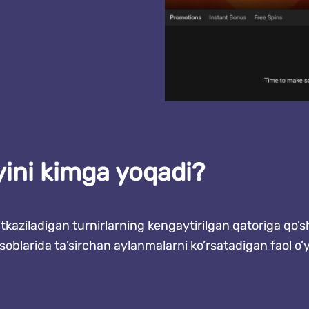
yini kimga yoqadi?
tkaziladigan turnirlarning kengaytirilgan qatoriga qo
hisoblarida ta’sirchan aylanmalarni ko’rsatadigan faol o