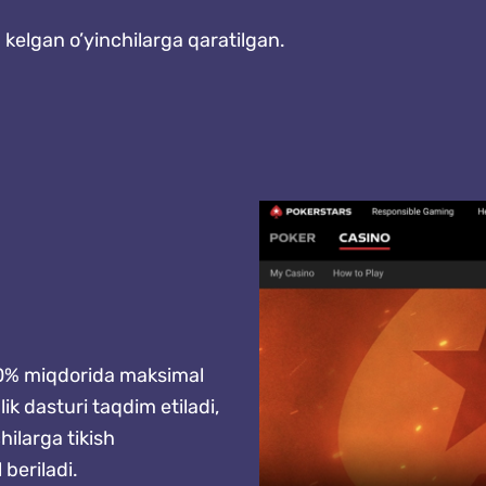
n kelgan o’yinchilarga qaratilgan.
100% miqdorida maksimal
ik dasturi taqdim etiladi,
ilarga tikish
beriladi.