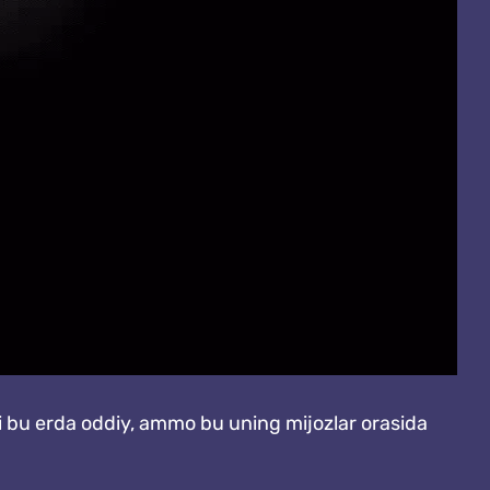
si bu erda oddiy, ammo bu uning mijozlar orasida