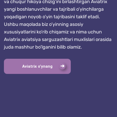
va chuqur hikoya chizig’ini birlashtirgan Aviatrix
yangi boshlanuvchilar va tajribali o’yinchilarga
yoqadigan noyob o’yin tajribasini taklif etadi.
Ushbu maqolada biz o’yinning asosiy
xususiyatlarini ko’rib chiqamiz va nima uchun
Aviatrix aviatsiya sarguzashtlari muxlislari orasida
juda mashhur bo’lganini bilib olamiz.
Aviatrix o’ynang