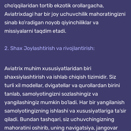
cho’qqilaridan tortib ekzotik orollargacha,
Aviatrixdagi har bir joy uchuvchilik mahoratingizni
sinab ko’radigan noyob qiyinchiliklar va
missiyalarni taqdim etadi.
2. Shax Joylashtirish va rivojlantirish:
Aviatrix muhim xususiyatlaridan biri
shaxsiylashtirish va ishlab chiqish tizimidir. Siz
turli xil modellar, dvigatellar va qurollardan birini
tanlab, samolyotingizni sozlashingiz va
yangilashingiz mumkin bo’ladi. Har bir yangilanish
samolyotingizning ishlashi va xususiyatlariga ta’sir
qiladi. Bundan tashqari, siz uchuvchingizning
mahoratini oshirib, uning navigatsiya, jangovar