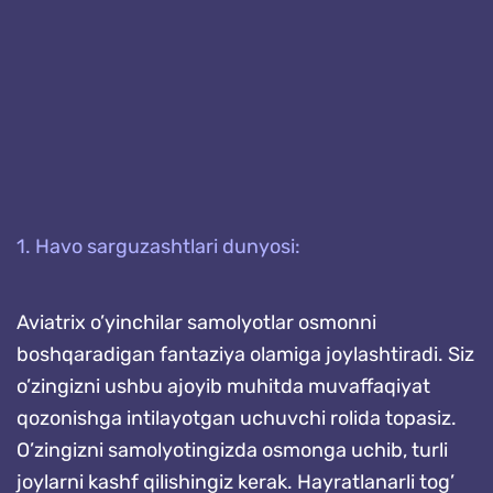
1. Havo sarguzashtlari dunyosi:
Aviatrix o’yinchilar samolyotlar osmonni
boshqaradigan fantaziya olamiga joylashtiradi. Siz
o’zingizni ushbu ajoyib muhitda muvaffaqiyat
qozonishga intilayotgan uchuvchi rolida topasiz.
O’zingizni samolyotingizda osmonga uchib, turli
joylarni kashf qilishingiz kerak. Hayratlanarli tog’