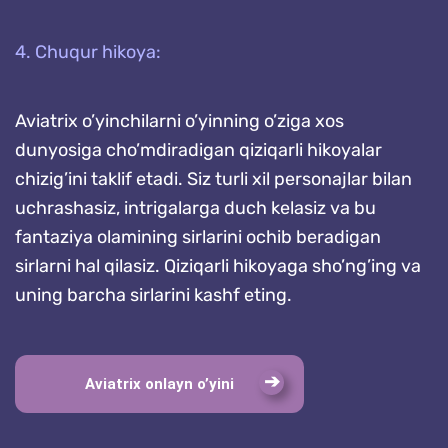
4. Chuqur hikoya:
Aviatrix o’yinchilarni o’yinning o’ziga xos
dunyosiga cho’mdiradigan qiziqarli hikoyalar
chizig’ini taklif etadi. Siz turli xil personajlar bilan
uchrashasiz, intrigalarga duch kelasiz va bu
fantaziya olamining sirlarini ochib beradigan
sirlarni hal qilasiz. Qiziqarli hikoyaga sho’ng’ing va
uning barcha sirlarini kashf eting.
Aviatrix onlayn o’yini