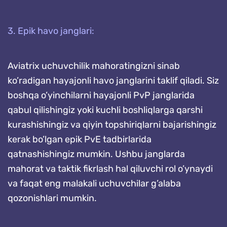
3. Epik havo janglari:
Aviatrix uchuvchilik mahoratingizni sinab
ko’radigan hayajonli havo janglarini taklif qiladi. Siz
boshqa o’yinchilarni hayajonli PvP janglarida
qabul qilishingiz yoki kuchli boshliqlarga qarshi
kurashishingiz va qiyin topshiriqlarni bajarishingiz
kerak bo’lgan epik PvE tadbirlarida
qatnashishingiz mumkin. Ushbu janglarda
mahorat va taktik fikrlash hal qiluvchi rol o’ynaydi
va faqat eng malakali uchuvchilar g’alaba
qozonishlari mumkin.