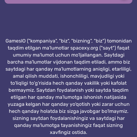
GamesIO ("kompaniya", "biz", "bizning", "biz") tomonidan
taqdim etilgan ma'lumotlar spacexy.org ("sayt") faqat
umumiy ma'lumot uchun mo'ljallangan. Saytdagi
barcha ma'lumotlar vijdonan taqdim etiladi, ammo biz
saytdagi har qanday ma'lumotlarning aniqligi, etarliligi,
amal qilish muddati, ishonchliligi, mavjudligi yoki
to'liqligi to'g'risida hech qanday vakillik yoki kafolat
bermaymiz. Saytdan foydalanish yoki saytda taqdim
etilgan har qanday ma'lumotga ishonish natijasida
yuzaga kelgan har qanday yo'qotish yoki zarar uchun
hech qanday holatda biz sizga javobgar bo'lmaymiz.
sizning saytdan foydalanishingiz va saytdagi har
qanday ma'lumotga tayanishingiz faqat sizning
xavfingiz ostida.