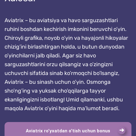
Aviatrix – bu aviatsiya va havo sarguzashtlari
ruhini boshdan kechirish imkonini beruvchi o’yin.
Chiroyli grafika, noyob o’yin va hayajonli hikoyalar
chizig’ini birlashtirgan holda, u butun dunyodan
o’yinchilarni jalb qiladi. Agar siz havo
sarguzashtlarini orzu qilsangiz va o’zingizni
uchuvchi sifatida sinab ko’rmoqchi bo’lsangiz,
Aviatrix – bu sinash uchun o’yin. Osmonga
sho’ng’ing va yuksak cho’qqilarga tayyor
ekanligingizni isbotlang! Umid qilamanki, ushbu
maqola Aviatrix o’yini haqida ma’lumot beradi.
Aviatrix ro’yxatdan o’tish uchun bonus