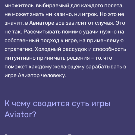
множитель, выбираемый для каждого полета,
не может знать ни казино, ни игрок. Но это не
значит, в Авиаторе все зависит от случая. Это
не так. Рассчитывать помимо удачи нужно на
собственный подход к игре, на применяемую
стратегию. Холодный рассудок и способность
интуитивно принимать решения – то, что
поможет каждому желающему зарабатывать в
игре Авиатор человеку.
К чему сводится суть игры
Aviator?