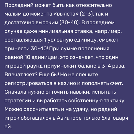
Последний может быть как относительно
малым до момента «вылета» (2-3), так и
достаточно высоким (30-40). В последнем
случае даже минимальная ставка, например,
составляющая 1 условную единицу, сможет
принести 30-40! При сумме пополнения,
равной 10 единицам, это означает, что один
игровой раунд приумножит баланс в 3-4 раза.
Впечатляет? Еще бы! Но не спешите
регистрироваться в казино и пополнять счет.
Сначала нужно отточить навыки, испытать
стратегии и выработать собственную тактику.
Можно рассчитывать и на удачу, но редкий
игрок обогащался в Авиаторе только благодаря
ей.