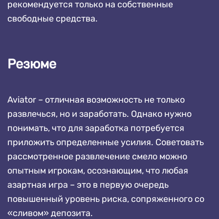
рекомендуется только на собственные
свободные средства.
Резюме
Aviator – отличная возможность не только
развлечься, но и заработать. Однако нужно
понимать, что для заработка потребуется
приложить определенные усилия. Советовать
рассмотренное развлечение смело можно
опытным игрокам, осознающим, что любая
азартная игра – это в первую очередь
повышенный уровень риска, сопряженного со
«сливом» депозита.