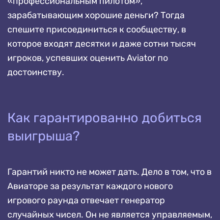
«профессиональным пилотом»,
зарабатывающим хорошие деньги? Тогда
спешите присоединиться к сообществу, в
которое входят десятки и даже сотни тысяч
игроков, успевших оценить Aviator по
достоинству.
Как гарантированно добиться
выигрыша?
Гарантий никто не может дать. Дело в том, что в
Авиаторе за результат каждого нового
игрового раунда отвечает генератор
случайных чисел. Он не является управляемым,