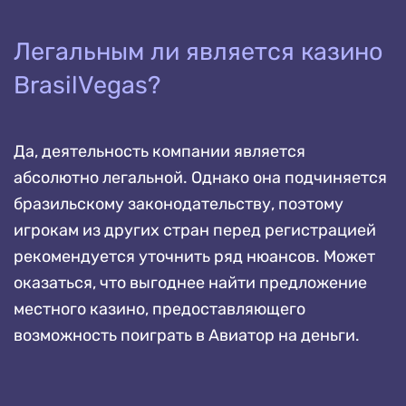
Легальным ли является казино
BrasilVegas?
Да, деятельность компании является
абсолютно легальной. Однако она подчиняется
бразильскому законодательству, поэтому
игрокам из других стран перед регистрацией
рекомендуется уточнить ряд нюансов. Может
оказаться, что выгоднее найти предложение
местного казино, предоставляющего
возможность поиграть в Авиатор на деньги.