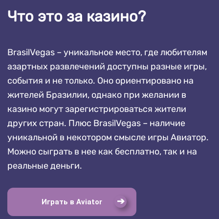
Что это за казино?
BrasilVegas – уникальное место, где любителям
азартных развлечений доступны разные игры,
события и не только. Оно ориентировано на
жителей Бразилии, однако при желании в
казино могут зарегистрироваться жители
других стран. Плюс BrasilVegas – наличие
уникальной в некотором смысле игры Авиатор.
Можно сыграть в нее как бесплатно, так и на
реальные деньги.
Играть в Aviator