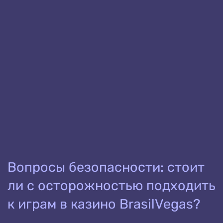
Вопросы безопасности: стоит
ли с осторожностью подходить
к играм в казино BrasilVegas?