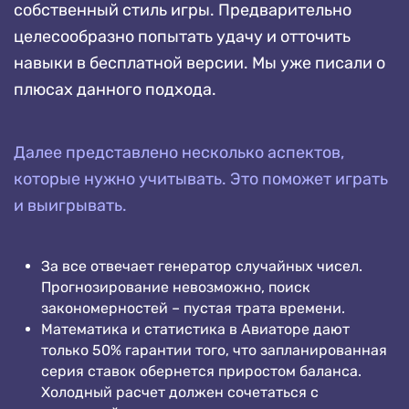
собственный стиль игры. Предварительно
целесообразно попытать удачу и отточить
навыки в бесплатной версии. Мы уже писали о
плюсах данного подхода.
Далее представлено несколько аспектов,
которые нужно учитывать. Это поможет играть
и выигрывать.
За все отвечает генератор случайных чисел.
Прогнозирование невозможно, поиск
закономерностей – пустая трата времени.
Математика и статистика в Авиаторе дают
только 50% гарантии того, что запланированная
серия ставок обернется приростом баланса.
Холодный расчет должен сочетаться с