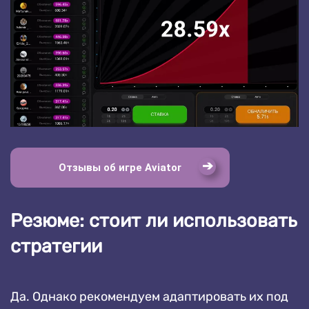
Отзывы об игре Aviator
Резюме: стоит ли использовать
стратегии
Да. Однако рекомендуем адаптировать их под