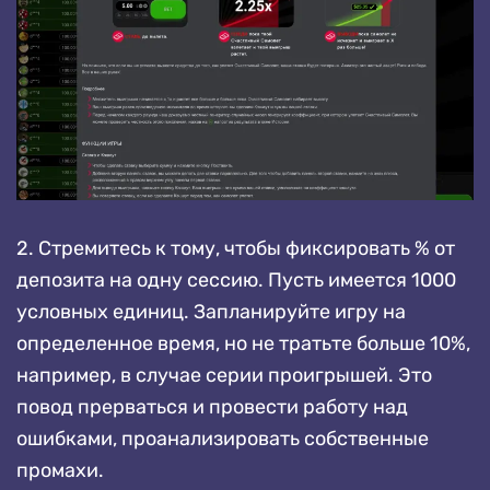
2. Стремитесь к тому, чтобы фиксировать % от
депозита на одну сессию. Пусть имеется 1000
условных единиц. Запланируйте игру на
определенное время, но не тратьте больше 10%,
например, в случае серии проигрышей. Это
повод прерваться и провести работу над
ошибками, проанализировать собственные
промахи.