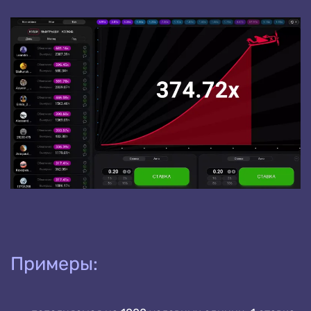
Примеры: