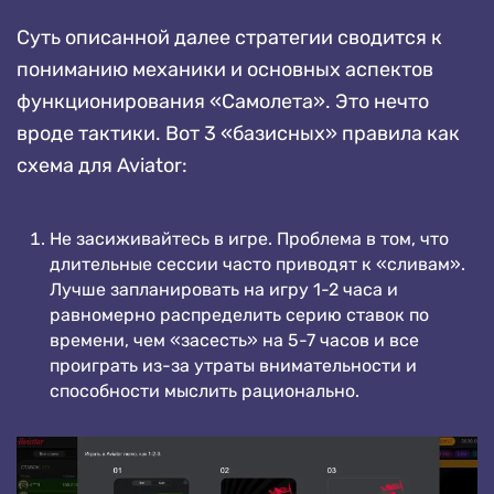
Суть описанной далее стратегии сводится к
пониманию механики и основных аспектов
функционирования «Самолета». Это нечто
вроде тактики. Вот 3 «базисных» правила как
схема для Aviator:
Не засиживайтесь в игре. Проблема в том, что
длительные сессии часто приводят к «сливам».
Лучше запланировать на игру 1-2 часа и
равномерно распределить серию ставок по
времени, чем «засесть» на 5-7 часов и все
проиграть из-за утраты внимательности и
способности мыслить рационально.