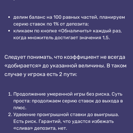
делим баланс на 100 равных частей, планируем
серию ставок по 1% от депозита;
кликаем по кнопке «Обналичить» каждый раз,
когда множитель достигает значения 1,5.
Следует понимать, что коэффициент не всегда
«добирается» до указанной величины. В таком
случае у игрока есть 2 пути:
Продолжение умеренной игры без риска. Суть
проста: продолжаем серию ставок до выхода в
плюс.
Удвоение проигрышной ставки до выигрыша.
Есть риск. Гарантий, что удастся избежать
«слива» депозита, нет.