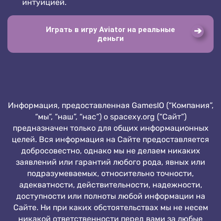
интуицией.
Играть в игру Aviator на реальные
деньги
Информация, предоставленная GamesIO (“Компания”,
“мы”, “наш”, “нас”) о spacexy.org (“Сайт”)
предназначен только для общих информационных
целей. Вся информация на Сайте предоставляется
добросовестно, однако мы не делаем никаких
заявлений или гарантий любого рода, явных или
подразумеваемых, относительно точности,
адекватности, действительности, надежности,
доступности или полноты любой информации на
Сайте. Ни при каких обстоятельствах мы не несем
никакой ответственности перед вами за любые