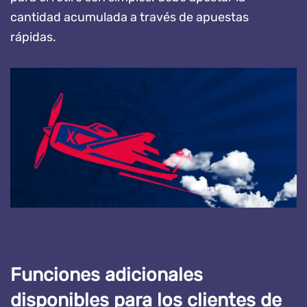
cantidad acumulada a través de apuestas
rápidas.
Funciones adicionales
disponibles para los clientes de