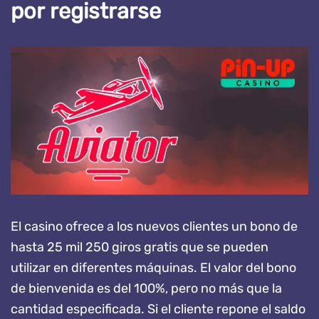
por registrarse
El casino ofrece a los nuevos clientes un bono de
hasta 25 mil 250 giros gratis que se pueden
utilizar en diferentes máquinas. El valor del bono
de bienvenida es del 100%, pero no más que la
cantidad especificada. Si el cliente repone el saldo