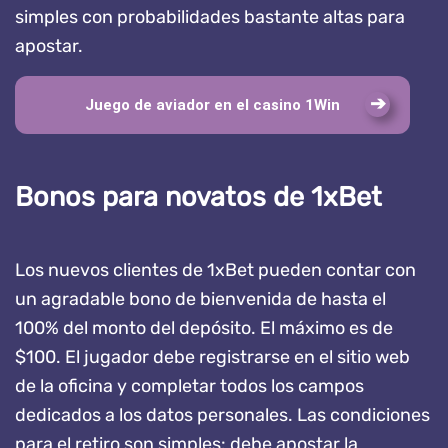
simples con probabilidades bastante altas para
apostar.
Juego de aviador en el casino 1Win
Bonos para novatos de 1xBet
Los nuevos clientes de 1xBet pueden contar con
un agradable bono de bienvenida de hasta el
100% del monto del depósito. El máximo es de
$100. El jugador debe registrarse en el sitio web
de la oficina y completar todos los campos
dedicados a los datos personales. Las condiciones
para el retiro son simples: debe apostar la