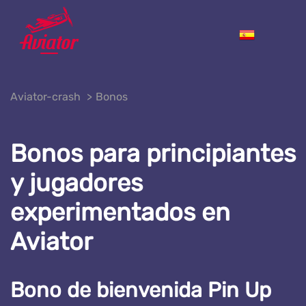
Aviator-crash
Bonos
Bonos para principiantes
y jugadores
experimentados en
Aviator
Bono de bienvenida Pin Up