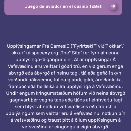
Juego de aviador en el casino 1xBet
Upplýsingarnar Frá GamesIO ("Fyrirtæki"," við"," okkar","
okkur") á spacexy.org (The" Site") er fyrir almenna
upplýsinga-tilgangur eini. Allar upplýsingar Á
Vefsvæðinu eru veittar í góðri trú, en við gerum enga
ábyrgð eða ábyrgð af neinu tagi, tjá eða gefið í skyn,
varðandi nákvæmni, fullnægjandi, gildi, áreiðanleika,
framboð eða heilleika allra upplýsinga á Vefsvæðinu.
Undir engum kringumstæðum höfum við neina ábyrgð
gagnvart þér vegna taps eða tjóns af einhverju tagi
sem hlýst af notkun vefsvæðisins eða trausti á
upplýsingum sem veittar eru á vefsvæðinu. notkun þín
á vefsvæðinu og traust þitt á öllum upplýsingum á
vefsvæðinu er eingöngu á eigin ábyrgð.