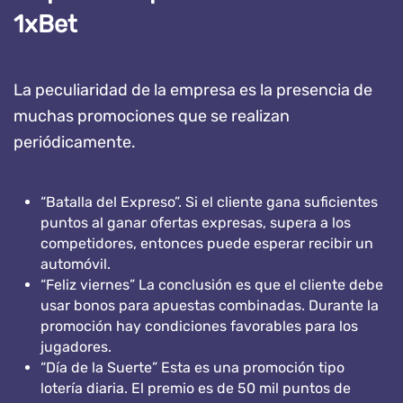
1xBet
La peculiaridad de la empresa es la presencia de
muchas promociones que se realizan
periódicamente.
“Batalla del Expreso”. Si el cliente gana suficientes
puntos al ganar ofertas expresas, supera a los
competidores, entonces puede esperar recibir un
automóvil.
“Feliz viernes” La conclusión es que el cliente debe
usar bonos para apuestas combinadas. Durante la
promoción hay condiciones favorables para los
jugadores.
“Día de la Suerte” Esta es una promoción tipo
lotería diaria. El premio es de 50 mil puntos de