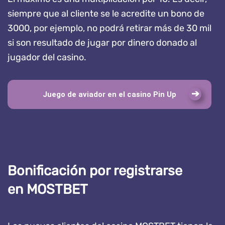
siempre que al cliente se le acredite un bono de
3000, por ejemplo, no podrá retirar más de 30 mil
si son resultado de jugar por dinero donado al
jugador del casino.
Juego de aviador en el casino Pin Up
Bonificación por registrarse
en
MOSTBET