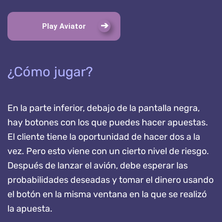
Play Aviator
¿Cómo jugar
?
En la parte inferior, debajo de la pantalla negra,
hay botones con los que puedes hacer apuestas.
El cliente tiene la oportunidad de hacer dos a la
vez. Pero esto viene con un cierto nivel de riesgo.
Después de lanzar el avión, debe esperar las
probabilidades deseadas y tomar el dinero usando
el botón en la misma ventana en la que se realizó
la apuesta.