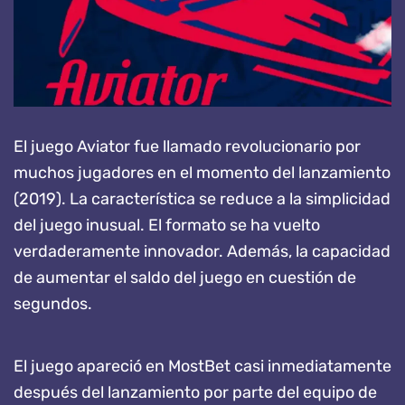
El juego Aviator fue llamado revolucionario por
muchos jugadores en el momento del lanzamiento
(2019). La característica se reduce a la simplicidad
del juego inusual. El formato se ha vuelto
verdaderamente innovador. Además, la capacidad
de aumentar el saldo del juego en cuestión de
segundos.
El juego apareció en MostBet casi inmediatamente
después del lanzamiento por parte del equipo de