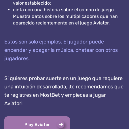
valor establecido;
cinta con una historia sobre el campo de juego.
Muestra datos sobre los multiplicadores que han
aparecido recientemente en el juego Aviator.
Estos son solo ejemplos. El jugador puede
encender y apagar la música, chatear con otros
jugadores
.
Si quieres probar suerte en un juego que requiere
una intuición desarrollada, ¡te recomendamos que
te registres en MostBet y empieces a jugar
Aviator!
Play Aviator