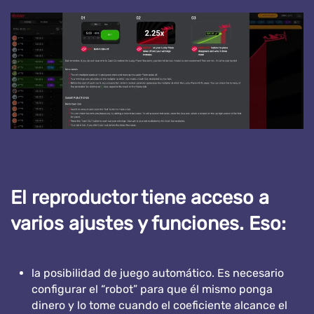
El reproductor tiene acceso a
varios ajustes y funciones. Eso:
la posibilidad de juego automático. Es necesario
configurar el “robot” para que él mismo ponga
dinero y lo tome cuando el coeficiente alcance el