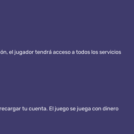
ión, el jugador tendrá acceso a todos los servicios
 recargar tu cuenta. El juego se juega con dinero