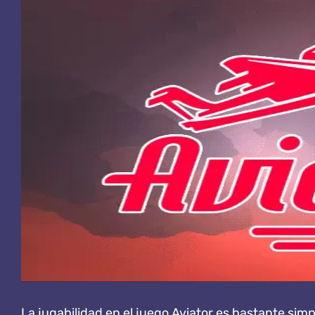
La jugabilidad en el juego Aviator es bastante simp