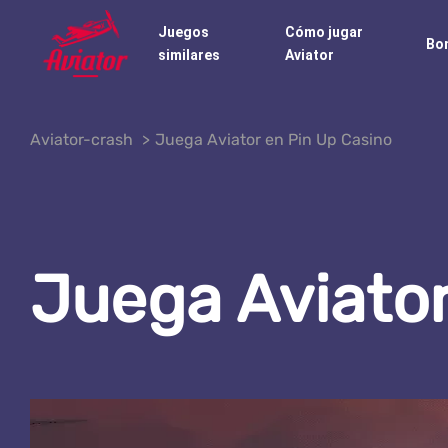
Juegos
Cómo jugar
Bo
similares
Aviator
Aviator-crash
Juega Aviator en Pin Up Casino
Juega Aviator