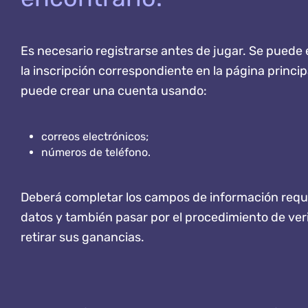
Es necesario registrarse antes de jugar. Se puede
la inscripción correspondiente en la página princip
puede crear una cuenta usando:
correos electrónicos;
números de teléfono.
Deberá completar los campos de información reque
datos y también pasar por el procedimiento de verif
retirar sus ganancias.