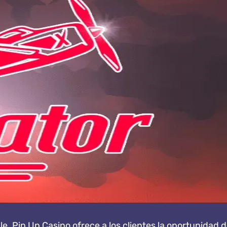
le. Pin Up Casino ofrece a los clientes la oportunidad 