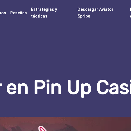
Estrategias y
Descargar Aviator
nos
Reseñas
tácticas
Spribe
 en Pin Up Cas