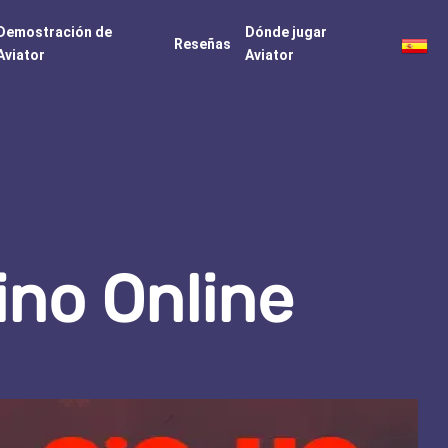
Demostración de
Dónde jugar
Reseñas
Aviator
Aviator
ino Online