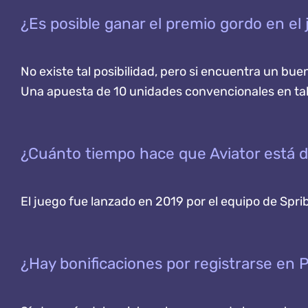
¿Es posible ganar el premio gordo en el 
No existe tal posibilidad, pero si encuentra un b
Una apuesta de 10 unidades convencionales en tal s
¿Cuánto tiempo hace que Aviator está d
El juego fue lanzado en 2019 por el equipo de Spri
¿Hay bonificaciones por registrarse en 