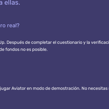
 ellas.
ro real?
Up. Después de completar el cuestionario y la verificac
 de fondos no es posible.
de jugar Aviator en modo de demostración. No necesitas