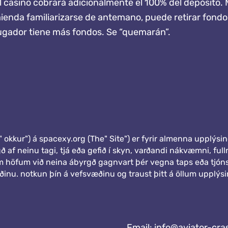
, el casino cobrará adicionalmente el 100% del depósit
enda familiarizarse de antemano, puede retirar fondos 
 jugador tiene más fondos. Se “quemarán”.
"," okkur") á spacexy.org (The" Site") er fyrir almenna upplýs
 af neinu tagi, tjá eða gefið í skyn, varðandi nákvæmni, fulln
öfum við neina ábyrgð gagnvart þér vegna taps eða tjóns a
ðinu. notkun þín á vefsvæðinu og traust þitt á öllum upplý
Email:
info@
aviator-cra