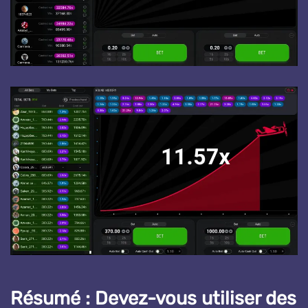
Résumé : Devez-vous utiliser des