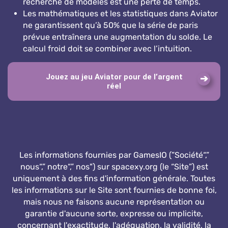
recherche de modèles est une perte de temps.
Les mathématiques et les statistiques dans Aviator
ne garantissent qu’à 50% que la série de paris
prévue entraînera une augmentation du solde. Le
calcul froid doit se combiner avec l’intuition.
Jouez au jeu Aviator pour de l’argent
réel
Les informations fournies par GamesIO (”Société“,”
nous“,” notre“,” nos") sur spacexy.org (le “Site”) est
uniquement à des fins d'information générale. Toutes
les informations sur le Site sont fournies de bonne foi,
mais nous ne faisons aucune représentation ou
garantie d'aucune sorte, expresse ou implicite,
concernant l'exactitude, l'adéquation, la validité, la