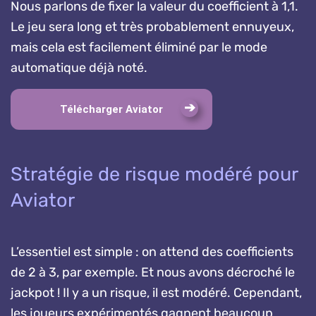
Nous parlons de fixer la valeur du coefficient à 1,1.
Le jeu sera long et très probablement ennuyeux,
mais cela est facilement éliminé par le mode
automatique déjà noté.
Télécharger Aviator
Stratégie de risque modéré pour
Aviator
L’essentiel est simple : on attend des coefficients
de 2 à 3, par exemple. Et nous avons décroché le
jackpot ! Il y a un risque, il est modéré. Cependant,
les joueurs expérimentés gagnent beaucoup