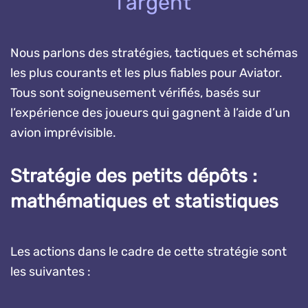
l’argent
Nous parlons des stratégies, tactiques et schémas
les plus courants et les plus fiables pour Aviator.
Tous sont soigneusement vérifiés, basés sur
l’expérience des joueurs qui gagnent à l’aide d’un
avion imprévisible.
Stratégie des petits dépôts :
mathématiques et statistiques
Les actions dans le cadre de cette stratégie sont
les suivantes :