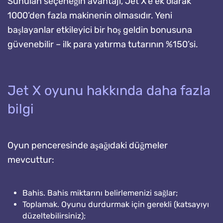
Sunulan seçeneğin avantajı, Jet X’e ek olarak
1000’den fazla makinenin olmasıdır. Yeni
başlayanlar etkileyici bir hoş geldin bonusuna
güvenebilir – ilk para yatırma tutarının %150’si.
Jet X oyunu hakkında daha fazla
bilgi
Oyun penceresinde aşağıdaki düğmeler
mevcuttur:
Bahis. Bahis miktarını belirlemenizi sağlar;
Toplamak. Oyunu durdurmak için gerekli (katsayıyı
düzeltebilirsiniz);