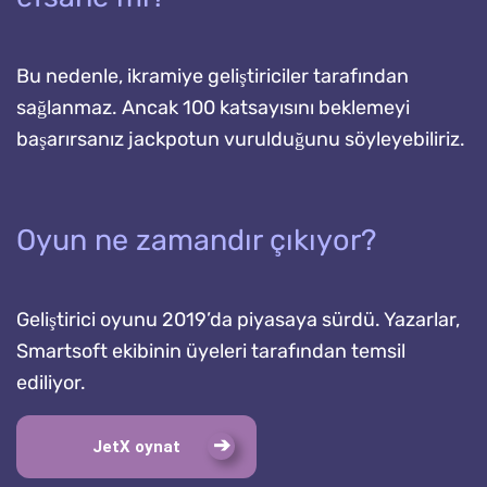
Bu nedenle, ikramiye geliştiriciler tarafından
sağlanmaz. Ancak 100 katsayısını beklemeyi
başarırsanız jackpotun vurulduğunu söyleyebiliriz.
Oyun ne zamandır çıkıyor?
Geliştirici oyunu 2019’da piyasaya sürdü. Yazarlar,
Smartsoft ekibinin üyeleri tarafından temsil
ediliyor.
JetX oynat