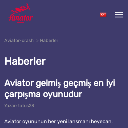
Aviator-crash
Haberler
Haberler
Aviator gelmiş geçmiş en iyi
çarpışma oyunudur
Yazar: tatus23
Aviator oyununun her yeni lansmanı heyecan,