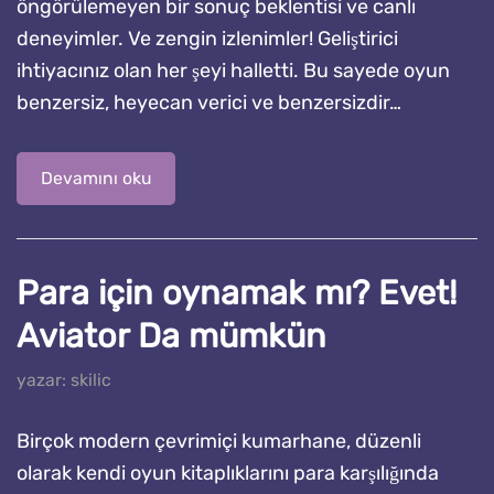
öngörülemeyen bir sonuç beklentisi ve canlı
deneyimler. Ve zengin izlenimler! Geliştirici
ihtiyacınız olan her şeyi halletti. Bu sayede oyun
benzersiz, heyecan verici ve benzersizdir…
Devamını oku
Para için oynamak mı? Evet!
Aviator Da mümkün
yazar: skilic
Birçok modern çevrimiçi kumarhane, düzenli
olarak kendi oyun kitaplıklarını para karşılığında