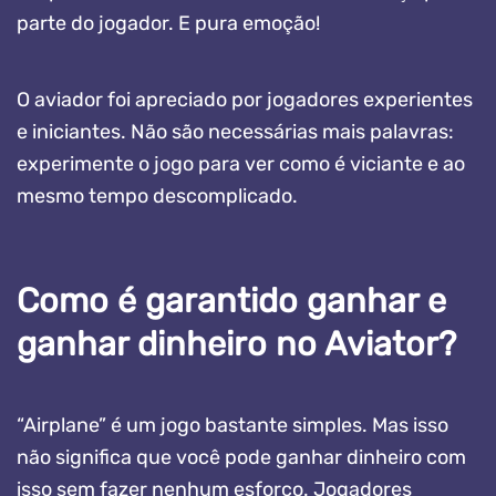
parte do jogador. E pura emoção!
O aviador foi apreciado por jogadores experientes
e iniciantes. Não são necessárias mais palavras:
experimente o jogo para ver como é viciante e ao
mesmo tempo descomplicado.
Como é garantido ganhar e
ganhar dinheiro no Aviator?
“Airplane” é um jogo bastante simples. Mas isso
não significa que você pode ganhar dinheiro com
isso sem fazer nenhum esforço. Jogadores