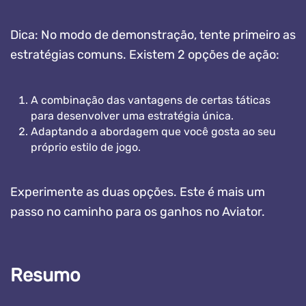
Dica: No modo de demonstração, tente primeiro as
estratégias comuns. Existem 2 opções de ação:
A combinação das vantagens de certas táticas
para desenvolver uma estratégia única.
Adaptando a abordagem que você gosta ao seu
próprio estilo de jogo.
Experimente as duas opções. Este é mais um
passo no caminho para os ganhos no Aviator.
Resumo