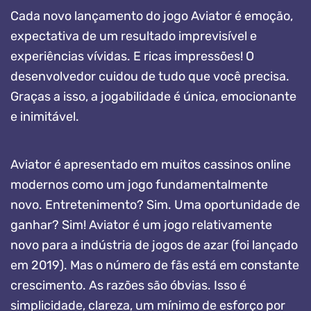
Cada novo lançamento do jogo Aviator é emoção,
expectativa de um resultado imprevisível e
experiências vívidas. E ricas impressões! O
desenvolvedor cuidou de tudo que você precisa.
Graças a isso, a jogabilidade é única, emocionante
e inimitável.
Aviator é apresentado em muitos cassinos online
modernos como um jogo fundamentalmente
novo. Entretenimento? Sim. Uma oportunidade de
ganhar? Sim! Aviator é um jogo relativamente
novo para a indústria de jogos de azar (foi lançado
em 2019). Mas o número de fãs está em constante
crescimento. As razões são óbvias. Isso é
simplicidade, clareza, um mínimo de esforço por