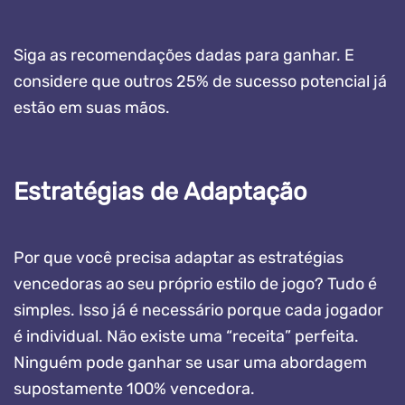
Siga as recomendações dadas para ganhar. E
considere que outros 25% de sucesso potencial já
estão em suas mãos.
Estratégias de Adaptação
Por que você precisa adaptar as estratégias
vencedoras ao seu próprio estilo de jogo? Tudo é
simples. Isso já é necessário porque cada jogador
é individual. Não existe uma “receita” perfeita.
Ninguém pode ganhar se usar uma abordagem
supostamente 100% vencedora.