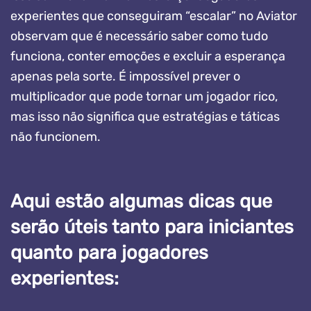
experientes que conseguiram “escalar” no Aviator
observam que é necessário saber como tudo
funciona, conter emoções e excluir a esperança
apenas pela sorte. É impossível prever o
multiplicador que pode tornar um jogador rico,
mas isso não significa que estratégias e táticas
não funcionem.
Aqui estão algumas dicas que
serão úteis tanto para iniciantes
quanto para jogadores
experientes: