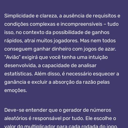
Simplicidade e clareza, a ausência de requisitos e
condições complexas e incompreensíveis – tudo
isso, no contexto da possibilidade de ganhos
rápidos, atrai muitos jogadores. Mas nem todos
conseguem ganhar dinheiro com jogos de azar.
“Avião” exigirá que você tenha uma intuição
desenvolvida, a capacidade de analisar
estatísticas. Além disso, é necessário esquecer a
ganância e excluir a absorção da razão pelas
emoções.
Deve-se entender que o gerador de números
aleatórios é responsável por tudo. Ele escolhe o
valor do multiplicador para cada rodada do jogo.