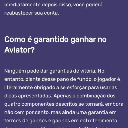
Imediatamente depois disso, você poderá
reabastecer sua conta.
Como é garantido ganhar no
Aviator?
Ninguém pode dar garantias de vitória. No
entanto, diante desse pano de fundo, o jogador é
literalmente obrigado a se esforçar para usar as
dicas apresentadas. Apenas a combinação dos
quatro componentes descritos se tornará, embora
não cem por cento, mas ainda uma garantia em
termos de ganhos e ganhos em entretenimento