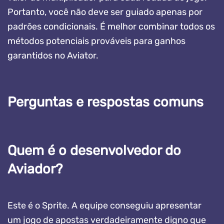
Portanto, você não deve ser guiado apenas por
padrões condicionais. É melhor combinar todos os
métodos potenciais prováveis para ganhos
garantidos no Aviator.
Perguntas e respostas comuns
Quem é o desenvolvedor do
Aviador?
Este é o Sprite. A equipe conseguiu apresentar
um jogo de apostas verdadeiramente digno que