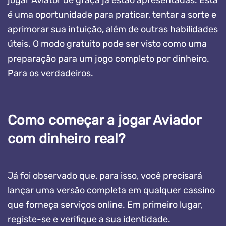
jogar Aviator de graça já estão apresentadas. Esta
é uma oportunidade para praticar, tentar a sorte e
aprimorar sua intuição, além de outras habilidades
úteis. O modo gratuito pode ser visto como uma
preparação para um jogo completo por dinheiro.
Para os verdadeiros.
Como começar a jogar Aviador
com dinheiro real?
Já foi observado que, para isso, você precisará
lançar uma versão completa em qualquer cassino
que forneça serviços online. Em primeiro lugar,
registe-se e verifique a sua identidade.